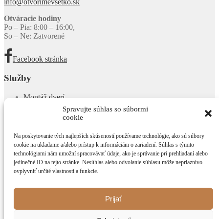
info@otvorimevsetko.sk
Otváracie hodiny
Po – Pia: 8:00 – 16:00,
So – Ne: Zatvorené
Facebook stránka
Služby
Montáž dverí
Stavebné práce a rekonštrukcie
Spravujte súhlas so súbormi
Služby pre developerov
cookie
Produkty
Na poskytovanie tých najlepších skúseností používame technológie, ako sú súbory
cookie na ukladanie a/alebo prístup k informáciám o zariadení. Súhlas s týmito
Bezpečnostné dvere
technológiami nám umožní spracovávať údaje, ako je správanie pri prehliadaní alebo
Interiérové dvere
jedinečné ID na tejto stránke. Nesúhlas alebo odvolanie súhlasu môže nepriaznivo
Protipožiarne dvere
ovplyvniť určité vlastnosti a funkcie.
Systém generálneho kľúča
Bezpečnostné systémy
Trezory
Prijať
Informácie