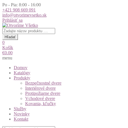
Po - Pia: 8:00 - 16:00
+421 908 669 091
info@otvorimevsetko.sk
Prihlásiť sa
Products
search
Hľadať
0
Košík
€
0.00
menu
Domov
Katalógy
Produkty
Bezpečnostné dvere
Interiérové dvere
Protipožiarne dvere
Vchodové dvere
Kovania, kľučky
Služby
Novinky
Kontakt