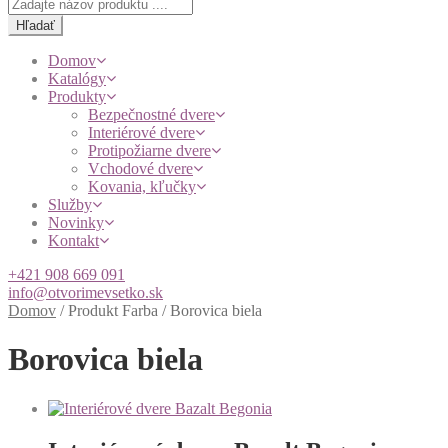
Products
search
Hľadať
Domov
Katalógy
Produkty
Bezpečnostné dvere
Interiérové dvere
Protipožiarne dvere
Vchodové dvere
Kovania, kľučky
Služby
Novinky
Kontakt
+421 908 669 091
info@otvorimevsetko.sk
Domov
/
Produkt Farba
/
Borovica biela
Borovica biela