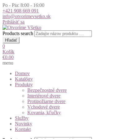
Po - Pia: 8:00 - 16:00
+421 908 669 091
info@otvorimevsetko.sk
Prihlásiť sa
Products search
Hľadať
0
Košík
€
0.00
menu
Domov
Katalógy
Produkty
Bezpečnostné dvere
Interiérové dvere
Protipožiarne dvere
Vchodové dvere
Kovania, kľučky
Služby
Novinky
Kontakt