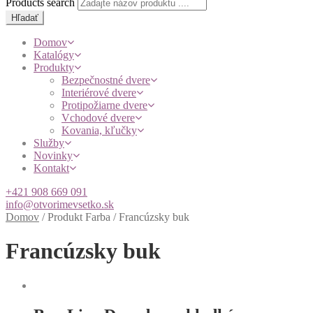
Products search
Hľadať
Domov
Katalógy
Produkty
Bezpečnostné dvere
Interiérové dvere
Protipožiarne dvere
Vchodové dvere
Kovania, kľučky
Služby
Novinky
Kontakt
+421 908 669 091
info@otvorimevsetko.sk
Domov
/
Produkt Farba
/
Francúzsky buk
Francúzsky buk