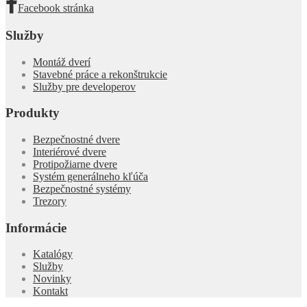
Facebook stránka
Služby
Montáž dverí
Stavebné práce a rekonštrukcie
Služby pre developerov
Produkty
Bezpečnostné dvere
Interiérové dvere
Protipožiarne dvere
Systém generálneho kľúča
Bezpečnostné systémy
Trezory
Informácie
Katalógy
Služby
Novinky
Kontakt