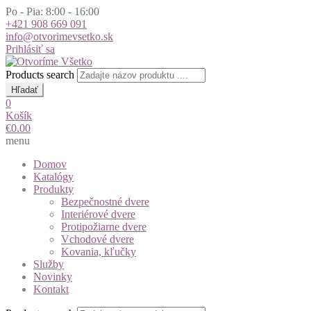
Po - Pia: 8:00 - 16:00
+421 908 669 091
info@otvorimevsetko.sk
Prihlásiť sa
Products search
Hľadať
0
Košík
€
0.00
menu
Domov
Katalógy
Produkty
Bezpečnostné dvere
Interiérové dvere
Protipožiarne dvere
Vchodové dvere
Kovania, kľučky
Služby
Novinky
Kontakt