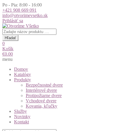
Po - Pia: 8:00 - 16:00
+421 908 669 091
info@otvorimevsetko.sk
Prihlásiť sa
Products
search
Hľadať
0
Košík
€
0.00
menu
Domov
Katalógy
Produkty
Bezpečnostné dvere
Interiérové dvere
Protipožiarne dvere
Vchodové dvere
Kovania, kľučky
Služby
Novinky
Kontakt