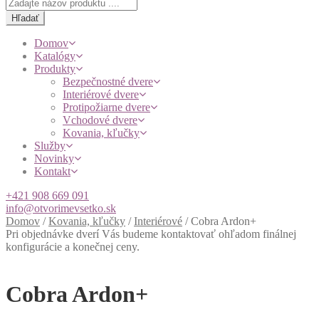
Products
search
Hľadať
Domov
Katalógy
Produkty
Bezpečnostné dvere
Interiérové dvere
Protipožiarne dvere
Vchodové dvere
Kovania, kľučky
Služby
Novinky
Kontakt
+421 908 669 091
info@otvorimevsetko.sk
Domov
/
Kovania, kľučky
/
Interiérové
/
Cobra Ardon+
Pri objednávke dverí Vás budeme kontaktovať ohľadom finálnej
konfigurácie a konečnej ceny.
Cobra Ardon+