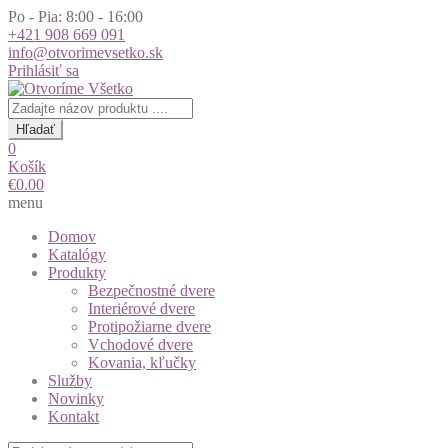
Po - Pia: 8:00 - 16:00
+421 908 669 091
info@otvorimevsetko.sk
Prihlásiť sa
Products
search
Hľadať
0
Košík
€
0.00
menu
Domov
Katalógy
Produkty
Bezpečnostné dvere
Interiérové dvere
Protipožiarne dvere
Vchodové dvere
Kovania, kľučky
Služby
Novinky
Kontakt