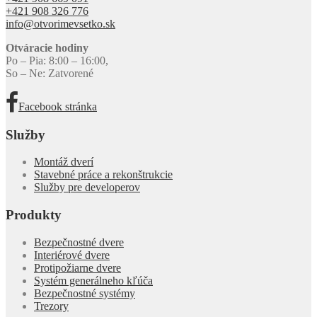
+421 908 326 776
info@otvorimevsetko.sk
Otváracie hodiny
Po – Pia: 8:00 – 16:00,
So – Ne: Zatvorené
Facebook stránka
Služby
Montáž dverí
Stavebné práce a rekonštrukcie
Služby pre developerov
Produkty
Bezpečnostné dvere
Interiérové dvere
Protipožiarne dvere
Systém generálneho kľúča
Bezpečnostné systémy
Trezory