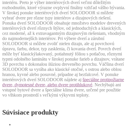
interiéru. Preto je výber interiérových dverí veľmi dôležitým
rozhodnutím, ktoré výrazne ovplyvní finálny vzhľad vášho bývania.
V širokej ponuke interiérových dverí SOLODOOR si môžete
vybrať dvere pre rôzne typy interiérov a dizajnových riešení.
Ponuka dverí SOLODOOR obsahuje množstvo modelov drevených
interiérových dverí rôznych štýlov, od jednoduchých a klasických,
cez moderné, až k extravagantným dizajnovým riešeniam, vhodným
do najmodernejších interiérov. Pri výbere dverí a zárubní
SOLODOOR si môžete zvoliť nielen dizajn, ale aj povrchovú
úpravu, farbu, dekor, typ zasklenia, či kovania dverí. Povrch dverí
môže byť klasickýlakovaný, potiahnutý fóliou s potlačou, rôznymi
typmi odolného laminátu v širokej ponuke farieb a dizajnov, vrátane
3D povrchu s dokonalou ilúziou dreveného povrchu. Väčšina dverí
SOLODOOR sa vyrába ako klasické otočné, s ostrou alebo oblou
hranou, kyvné alebo posuvné, prípadne aj bezfalcové. V ponuke
interiérových dverí SOLODOOR nájdete aj
špeciálne protipožiarne
dvere, dymotesné dvere, alebo dvere protihlukové
. Nechýbajú ani
vstupné bytové dvere a špeciálne klima dvere, určené pre použitie
vo vlhkom prostredí s veľkými výkyvmi teploty.
Súvisiace produkty