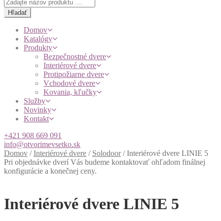
Products
search
Hľadať
Domov
Katalógy
Produkty
Bezpečnostné dvere
Interiérové dvere
Protipožiarne dvere
Vchodové dvere
Kovania, kľučky
Služby
Novinky
Kontakt
+421 908 669 091
info@otvorimevsetko.sk
Domov
/
Interiérové dvere
/
Solodoor
/
Interiérové dvere LINIE 5
Pri objednávke dverí Vás budeme kontaktovať ohľadom finálnej
konfigurácie a konečnej ceny.
Interiérové dvere LINIE 5