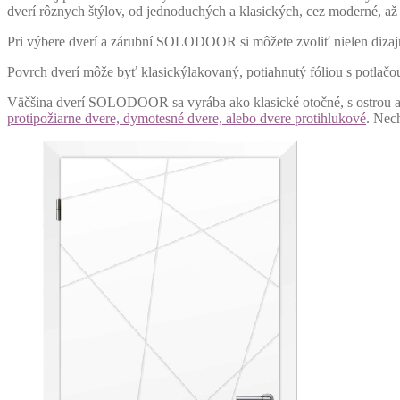
dverí rôznych štýlov, od jednoduchých a klasických, cez moderné, a
Pri výbere dverí a zárubní SOLODOOR si môžete zvoliť nielen dizajn, 
Povrch dverí môže byť klasickýlakovaný, potiahnutý fóliou s potlačo
Väčšina dverí SOLODOOR sa vyrába ako klasické otočné, s ostrou a
protipožiarne dvere, dymotesné dvere, alebo dvere protihlukové
. Nec