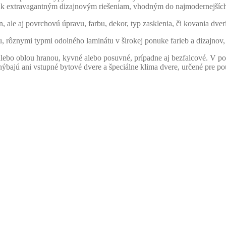
ž k extravagantným dizajnovým riešeniam, vhodným do najmodernejších 
ale aj povrchovú úpravu, farbu, dekor, typ zasklenia, či kovania dverí
u, rôznymi typmi odolného laminátu v širokej ponuke farieb a dizajno
lebo oblou hranou, kyvné alebo posuvné, prípadne aj bezfalcové. V
hýbajú ani vstupné bytové dvere a špeciálne klima dvere, určené pre po