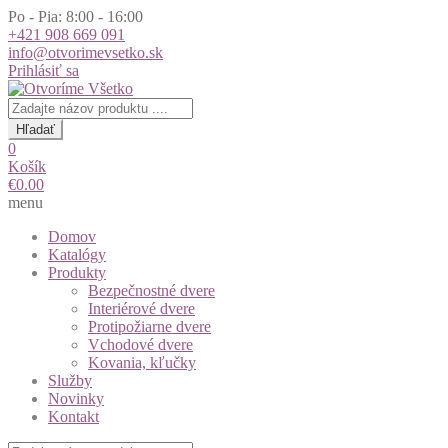
Po - Pia: 8:00 - 16:00
+421 908 669 091
info@otvorimevsetko.sk
Prihlásiť sa
Products
search
Hľadať
0
Košík
€
0.00
menu
Domov
Katalógy
Produkty
Bezpečnostné dvere
Interiérové dvere
Protipožiarne dvere
Vchodové dvere
Kovania, kľučky
Služby
Novinky
Kontakt