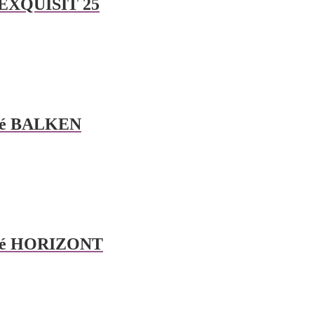
é EXQUISIT 25
dné BALKEN
rdné HORIZONT