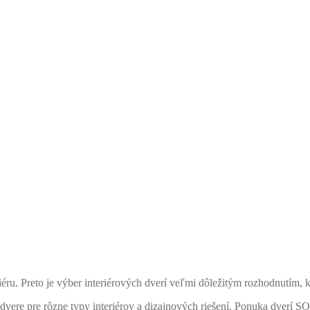
riéru. Preto je výber interiérových dverí veľmi dôležitým rozhodnutím,
vere pre rôzne typy interiérov a dizajnových riešení. Ponuka dver