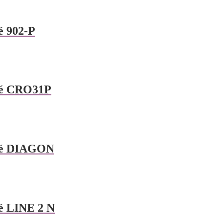
é 902-P
né CRO31P
ané DIAGON
é LINE 2 N