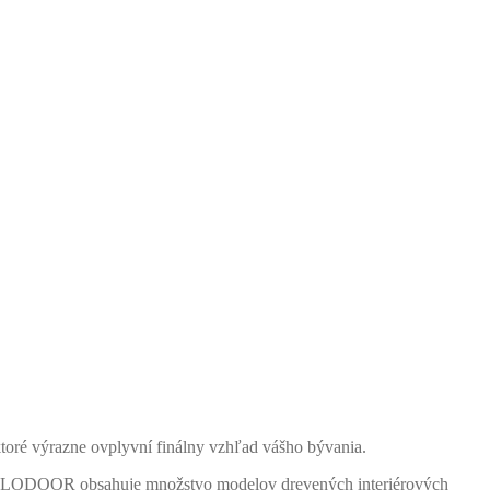
 ktoré výrazne ovplyvní finálny vzhľad vášho bývania.
í SOLODOOR obsahuje množstvo modelov drevených interiérových