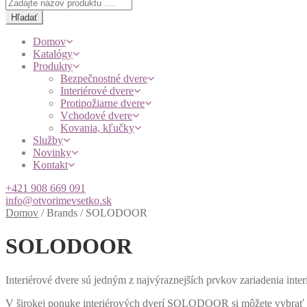
Products
search
Hľadať
Domov
Katalógy
Produkty
Bezpečnostné dvere
Interiérové dvere
Protipožiarne dvere
Vchodové dvere
Kovania, kľučky
Služby
Novinky
Kontakt
+421 908 669 091
info@otvorimevsetko.sk
Domov
/
Brands
/
SOLODOOR
SOLODOOR
Interiérové dvere sú jedným z najvýraznejších prvkov zariadenia inte
V širokej ponuke interiérových dverí SOLODOOR si môžete vybrať d