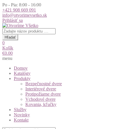
Po - Pia: 8:00 - 16:00
+421 908 669 091
info@otvorimevsetko.sk
Prihlásiť sa
Products
search
Hľadať
0
Košík
€
0.00
menu
Domov
Katalógy
Produkty
Bezpečnostné dvere
Interiérové dvere
Protipožiarne dvere
Vchodové dvere
Kovania, kľučky
Služby
Novinky
Kontakt