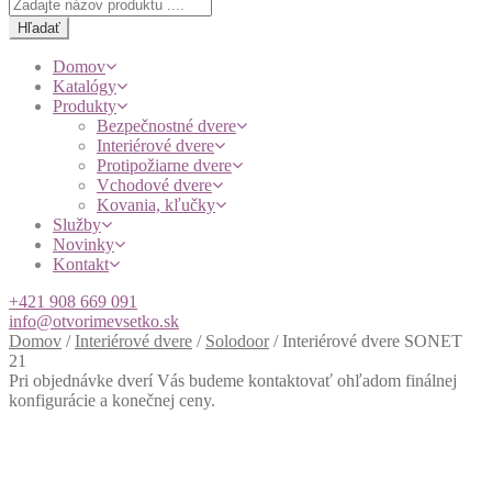
Products
search
Hľadať
Domov
Katalógy
Produkty
Bezpečnostné dvere
Interiérové dvere
Protipožiarne dvere
Vchodové dvere
Kovania, kľučky
Služby
Novinky
Kontakt
+421 908 669 091
info@otvorimevsetko.sk
Domov
/
Interiérové dvere
/
Solodoor
/
Interiérové dvere SONET
21
Pri objednávke dverí Vás budeme kontaktovať ohľadom finálnej
konfigurácie a konečnej ceny.