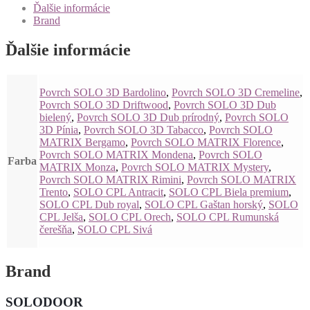
Ďalšie informácie
Brand
Ďalšie informácie
Povrch SOLO 3D Bardolino
,
Povrch SOLO 3D Cremeline
,
Povrch SOLO 3D Driftwood
,
Povrch SOLO 3D Dub
bielený
,
Povrch SOLO 3D Dub prírodný
,
Povrch SOLO
3D Pínia
,
Povrch SOLO 3D Tabacco
,
Povrch SOLO
MATRIX Bergamo
,
Povrch SOLO MATRIX Florence
,
Povrch SOLO MATRIX Mondena
,
Povrch SOLO
Farba
MATRIX Monza
,
Povrch SOLO MATRIX Mystery
,
Povrch SOLO MATRIX Rimini
,
Povrch SOLO MATRIX
Trento
,
SOLO CPL Antracit
,
SOLO CPL Biela premium
,
SOLO CPL Dub royal
,
SOLO CPL Gaštan horský
,
SOLO
CPL Jelša
,
SOLO CPL Orech
,
SOLO CPL Rumunská
čerešňa
,
SOLO CPL Sivá
Brand
SOLODOOR