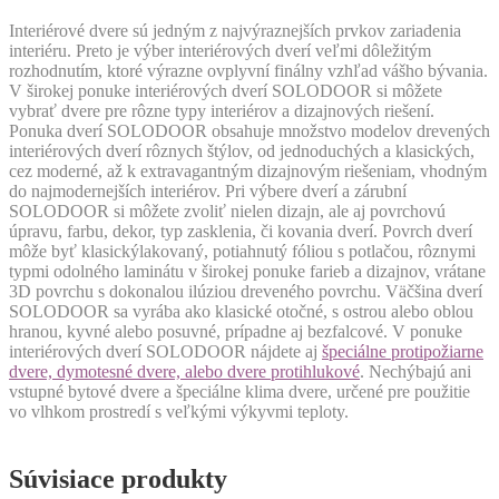
Interiérové dvere sú jedným z najvýraznejších prvkov zariadenia
interiéru. Preto je výber interiérových dverí veľmi dôležitým
rozhodnutím, ktoré výrazne ovplyvní finálny vzhľad vášho bývania.
V širokej ponuke interiérových dverí SOLODOOR si môžete
vybrať dvere pre rôzne typy interiérov a dizajnových riešení.
Ponuka dverí SOLODOOR obsahuje množstvo modelov drevených
interiérových dverí rôznych štýlov, od jednoduchých a klasických,
cez moderné, až k extravagantným dizajnovým riešeniam, vhodným
do najmodernejších interiérov. Pri výbere dverí a zárubní
SOLODOOR si môžete zvoliť nielen dizajn, ale aj povrchovú
úpravu, farbu, dekor, typ zasklenia, či kovania dverí. Povrch dverí
môže byť klasickýlakovaný, potiahnutý fóliou s potlačou, rôznymi
typmi odolného laminátu v širokej ponuke farieb a dizajnov, vrátane
3D povrchu s dokonalou ilúziou dreveného povrchu. Väčšina dverí
SOLODOOR sa vyrába ako klasické otočné, s ostrou alebo oblou
hranou, kyvné alebo posuvné, prípadne aj bezfalcové. V ponuke
interiérových dverí SOLODOOR nájdete aj
špeciálne protipožiarne
dvere, dymotesné dvere, alebo dvere protihlukové
. Nechýbajú ani
vstupné bytové dvere a špeciálne klima dvere, určené pre použitie
vo vlhkom prostredí s veľkými výkyvmi teploty.
Súvisiace produkty