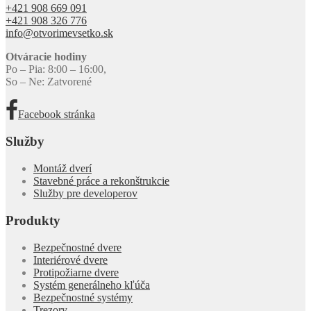
+421 908 669 091
+421 908 326 776
info@otvorimevsetko.sk
Otváracie hodiny
Po – Pia: 8:00 – 16:00,
So – Ne: Zatvorené
Facebook stránka
Služby
Montáž dverí
Stavebné práce a rekonštrukcie
Služby pre developerov
Produkty
Bezpečnostné dvere
Interiérové dvere
Protipožiarne dvere
Systém generálneho kľúča
Bezpečnostné systémy
Trezory