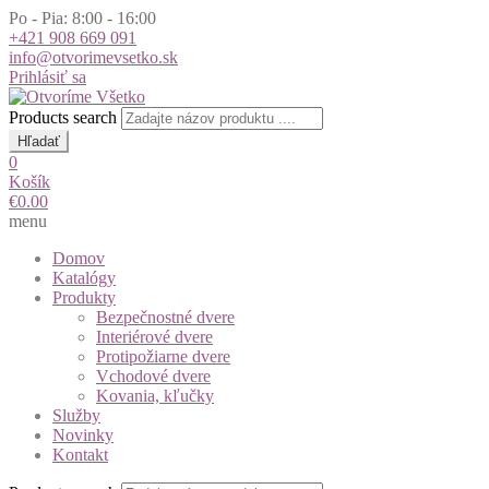
Po - Pia: 8:00 - 16:00
+421 908 669 091
info@otvorimevsetko.sk
Prihlásiť sa
Products search
Hľadať
0
Košík
€
0.00
menu
Domov
Katalógy
Produkty
Bezpečnostné dvere
Interiérové dvere
Protipožiarne dvere
Vchodové dvere
Kovania, kľučky
Služby
Novinky
Kontakt