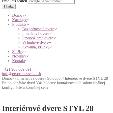
Products search
Hľadať
Domov
Katalógy
Produkty
Bezpečnostné dvere
Interiérové dvere
Protipožiarne dvere
Vchodové dvere
Kovania, kľučky
Služby
Novinky
Kontakt
+421 908 669 091
info@otvorimevsetko.sk
Domov
/
Interiérové dvere
/
Solodoor
/
Interiérové dvere STYL 28
Pri objednávke dverí Vás budeme kontaktovať ohľadom finálnej
konfigurácie a konečnej ceny.
Interiérové dvere STYL 28