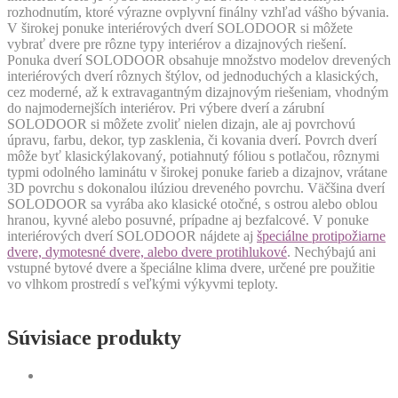
rozhodnutím, ktoré výrazne ovplyvní finálny vzhľad vášho bývania.
V širokej ponuke interiérových dverí SOLODOOR si môžete
vybrať dvere pre rôzne typy interiérov a dizajnových riešení.
Ponuka dverí SOLODOOR obsahuje množstvo modelov drevených
interiérových dverí rôznych štýlov, od jednoduchých a klasických,
cez moderné, až k extravagantným dizajnovým riešeniam, vhodným
do najmodernejších interiérov. Pri výbere dverí a zárubní
SOLODOOR si môžete zvoliť nielen dizajn, ale aj povrchovú
úpravu, farbu, dekor, typ zasklenia, či kovania dverí. Povrch dverí
môže byť klasickýlakovaný, potiahnutý fóliou s potlačou, rôznymi
typmi odolného laminátu v širokej ponuke farieb a dizajnov, vrátane
3D povrchu s dokonalou ilúziou dreveného povrchu. Väčšina dverí
SOLODOOR sa vyrába ako klasické otočné, s ostrou alebo oblou
hranou, kyvné alebo posuvné, prípadne aj bezfalcové. V ponuke
interiérových dverí SOLODOOR nájdete aj
špeciálne protipožiarne
dvere, dymotesné dvere, alebo dvere protihlukové
. Nechýbajú ani
vstupné bytové dvere a špeciálne klima dvere, určené pre použitie
vo vlhkom prostredí s veľkými výkyvmi teploty.
Súvisiace produkty