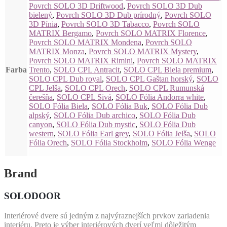
Povrch SOLO 3D Driftwood
,
Povrch SOLO 3D Dub
bielený
,
Povrch SOLO 3D Dub prírodný
,
Povrch SOLO
3D Pínia
,
Povrch SOLO 3D Tabacco
,
Povrch SOLO
MATRIX Bergamo
,
Povrch SOLO MATRIX Florence
,
Povrch SOLO MATRIX Mondena
,
Povrch SOLO
MATRIX Monza
,
Povrch SOLO MATRIX Mystery
,
Povrch SOLO MATRIX Rimini
,
Povrch SOLO MATRIX
Farba
Trento
,
SOLO CPL Antracit
,
SOLO CPL Biela premium
,
SOLO CPL Dub royal
,
SOLO CPL Gaštan horský
,
SOLO
CPL Jelša
,
SOLO CPL Orech
,
SOLO CPL Rumunská
čerešňa
,
SOLO CPL Sivá
,
SOLO Fólia Andorra white
,
SOLO Fólia Biela
,
SOLO Fólia Buk
,
SOLO Fólia Dub
alpský
,
SOLO Fólia Dub archico
,
SOLO Fólia Dub
canyon
,
SOLO Fólia Dub mystic
,
SOLO Fólia Dub
western
,
SOLO Fólia Earl grey
,
SOLO Fólia Jelša
,
SOLO
Fólia Orech
,
SOLO Fólia Stockholm
,
SOLO Fólia Wenge
Brand
SOLODOOR
Interiérové dvere sú jedným z najvýraznejších prvkov zariadenia
interiéru. Preto je výber interiérových dverí veľmi dôležitým