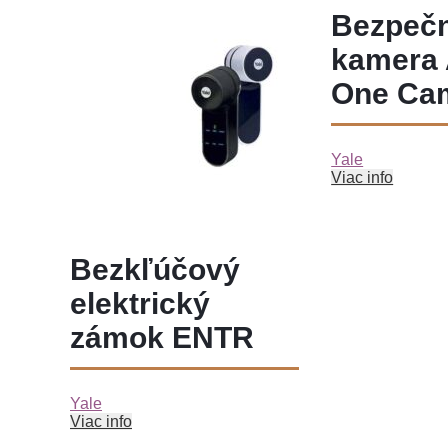
Bezpeč
BEZPEČNOSTNÉ DVERE
SLUŽBY
kamera A
One Ca
NOVINKY
INTERIÉROVÉ DVERE
KONTAKT
PROTIPOŽIARNE DVERE
Yale
Viac info
VCHODOVÉ DVERE
+421 908 669 091
info@otvorimevsetko.sk
KOVANIA, KĽUČKY
Bezkľúčový
elektrický
zámok ENTR
Yale
Viac info