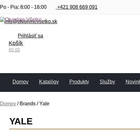
Po - Pia: 8:00 - 16:00
+421 908 669 091
info@otvorimevsetko.sk
Prihlásiť sa
Košík
€
0.00
Domov
Katalógy
Produkty
Služby
Novin
Domov
/
Brands
/
Yale
DOMOV
YALE
KATALÓGY
PRODUKTY