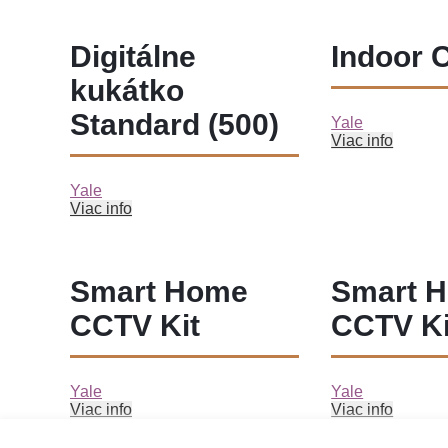
Digitálne
Indoor 
kukátko
Standard (500)
Yale
Viac info
Yale
Viac info
Smart Home
Smart 
CCTV Kit
CCTV Ki
Yale
Yale
Viac info
Viac info