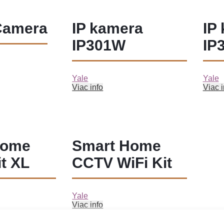
Camera
IP kamera
IP
IP301W
IP
Yale
Yale
Viac info
Viac i
Home
Smart Home
t XL
CCTV WiFi Kit
Yale
Viac info