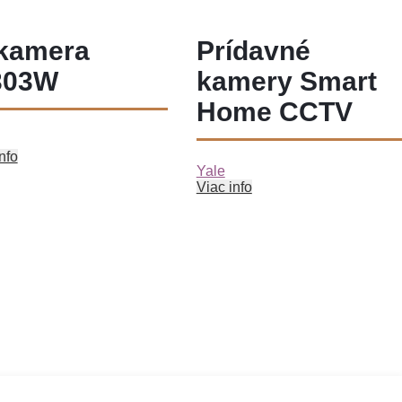
 kamera
Prídavné
303W
kamery Smart
Home CCTV
nfo
Yale
Viac info