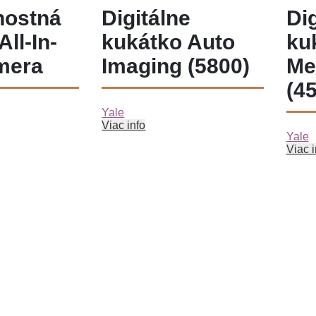
nostná
Digitálne
Dig
ll-In-
kukátko Auto
ku
mera
Imaging (5800)
Me
(4
Yale
Viac info
Yale
Viac i