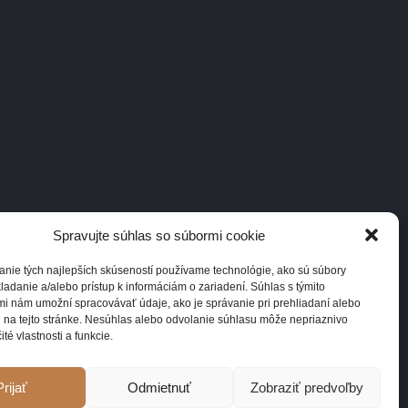
Spravujte súhlas so súbormi cookie
anie tých najlepších skúseností používame technológie, ako sú súbory
ladanie a/alebo prístup k informáciám o zariadení. Súhlas s týmito
i nám umožní spracovávať údaje, ako je správanie pri prehliadaní alebo
 na tejto stránke. Nesúhlas alebo odvolanie súhlasu môže nepriaznivo
ité vlastnosti a funkcie.
Prijať
Odmietnuť
Zobraziť predvoľby