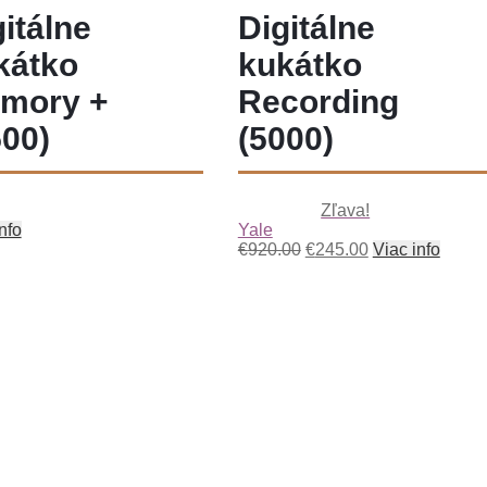
itálne
Digitálne
kátko
kukátko
mory +
Recording
500)
(5000)
Zľava!
nfo
Yale
€
920.00
€
245.00
Viac info