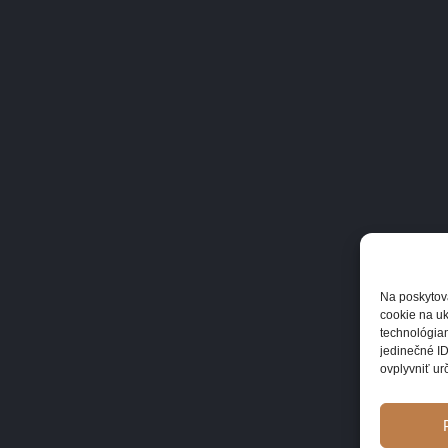
Na poskytov
cookie na uk
technológiam
jedinečné ID
ovplyvniť urč